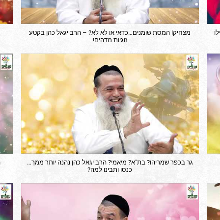
 HD – תתחילו
מצחיק! המסת שומנים…כדאי או לא לא? – הרב יגאל כהן בקטע
זוגיות מדהים!
גר בכפר שמריהו? בת"א? מיאמי? הרב יגאל כהן נהנה יותר ממך…
ה
כנסו ותבינו למה?