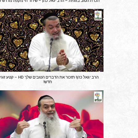
הכרת הטוב בזוגיות – הרב יגאל כהן – שידור חי מקפה מדרש HD
הרב יגאל כהן! תזכור את הדברים הטובים שלך HD – קט
חדש!