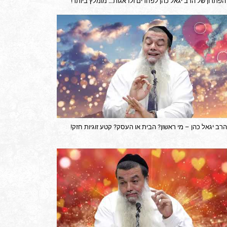
הפתרון של הרב יגאל כהן לפחדים ולדאגות… מומלץ ביותר!
הרב יגאל כהן – מי ראשון? הבית או העסק? קטע זוגיות חזק!