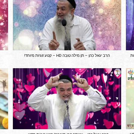
ות
הרב יגאל כהן – תן מילה טובה HD – קטע זוגיות מיוחד!