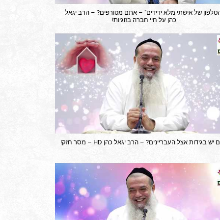
טלפון של אישתי מלא ידידים" – אתם מטורפים? – הרב יגאל
כהן על חיי חברה בזוגיות!
יש בגידות אצל העבריינים? – הרב יגאל כהן HD – מסר חזק!