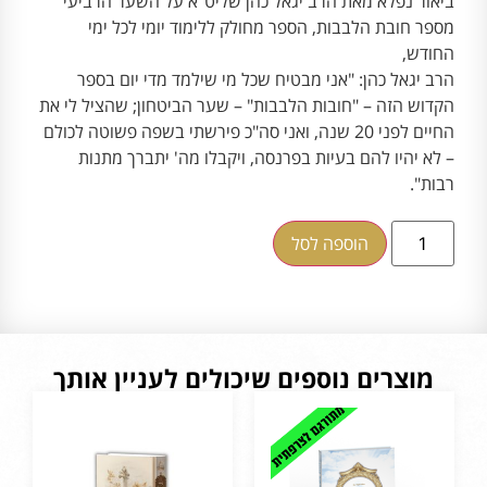
ביאור נפלא מאת הרב יגאל כהן שליט"א על השער הרביעי
מספר חובת הלבבות, הספר מחולק ללימוד יומי לכל ימי
החודש,
הרב יגאל כהן: "אני מבטיח שכל מי שילמד מדי יום בספר
הקדוש הזה – "חובות הלבבות" – שער הביטחון; שהציל לי את
החיים לפני 20 שנה, ואני סה"כ פירשתי בשפה פשוטה לכולם
– לא יהיו להם בעיות בפרנסה, ויקבלו מה' יתברך מתנות
רבות".
הוספה לסל
מוצרים נוספים שיכולים לעניין אותך