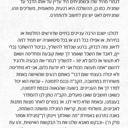
לגמרי מהיד שלו וכשמניחים היד עדיין על אותו הדבר עד
שמניח. כמו כן, ההשלכה היא רגעית, פתאומית, משליכים וזהו.
שמניחים לאט יש זמן לחשוב ולהתחרט.
לכולנו ישנם הרבה עניינים בחיים שדורשים החלטות או
בחירות, או אפילו בכל רגע או בכל סיטואציה יש תמיד למה
לדאוג ומה לבדוק. ברגע שנלמד להשליך, כביכול להשתכר (בלי
יין), לאבד את השכל שאומר לך שאת קובעת ומחליטה ושאם
לא תעשי אז כלום לא יזוז – להשליך לגמרי את הבעיה ולהגיד
להשם "אתה תעשה הכול! אני לא יודעת כלום, אני לא מחליטה
ולא יכולה בעצמי שום דבר" באותם רגעים שהאישה באמת
משחררת במחשבה, הקב"ה נכנס לתמונה – עכשיו הוא יכול
לסדר לך את העניינים. בשעה שהגאווה נכנסת לתמונה,
כשאנו חושבים שאנו פועלים, הקב"ה נותן לנו להסתדר
בעצמנו, ובאמת שלא כדאי לנו. אז בפורים לאחר מצוות מתנות
לאביונים, משלוחי מנות, קריאת המגילה ומשתה השמחה,
באנה נתרגש באמירת "מה שאלתך ויינתן לך"(מגילת אסתר
פרק ה') –ונבקש מאבא שלנו את כל הבקשות האישיות, זהו עת