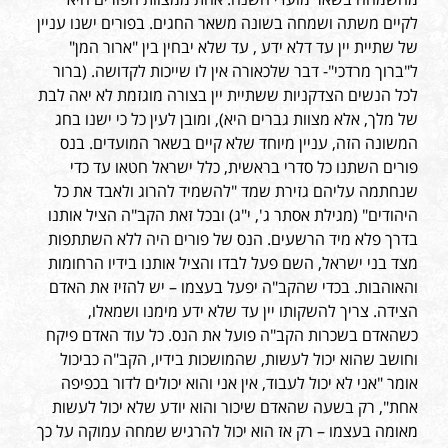
לקיים משתה ושמחה בשונה משאר החגים. בפורים ישנו עניין
של שתיית יין עד דלא ידע , עד שלא יבחין בין "ארור המן"
ל"ברוך מרדכי"- דבר שלכאורה אין לו שייכות לקדושה. (ברור
לכל הנשים הצדקניות ששתיית יין בצורה מוגזמת לא יאה לבת
של מלך, אלא מצוות גברים היא), ומובן לעין כל כי ישנו בחג
המשונה הזה, עניין מיוחד שלא קיים בשאר המועדים. בנס
פורים השתנו כל סדרי בראשית, כלל ישראל חטאו עד כדי
שנחתמה עליהם גזירת שמד "להשמיד להרוג ולאבד את כל
היהודים" (מגילת אסתר ג', י"ג) ובכל זאת הקב"ה הציל אותנו
בדרך פלא מיד הרשעים. הנס של פורים היה ללא השתתפות
מצד בני ישראל, השם פעל לבדו והציל אותנו בידיו הרחומות
והאוהבות. בכדי שהקב"ה יפעל בעצמו – יש להזיז את האדם
הצידה. צריך להשקותו יין עד שלא ידע מימנו ושמאלו,
כשהאדם בשכרות הקב"ה פועל את הנס. כל עוד האדם פיקח
וחושב שהוא יכול לעשות, שהמושכות בידיו, הקב"ה כביכול
אומר "אני לא יכול לעבוד, אין אני והוא יכולים לדור בכפיפה
אחת", רק בשעה שהאדם שיכור והוא יודע שלא יכול לעשות
מאומה בעצמו – רק אז הוא יכול להרגיש שמחה עמוקה על כך