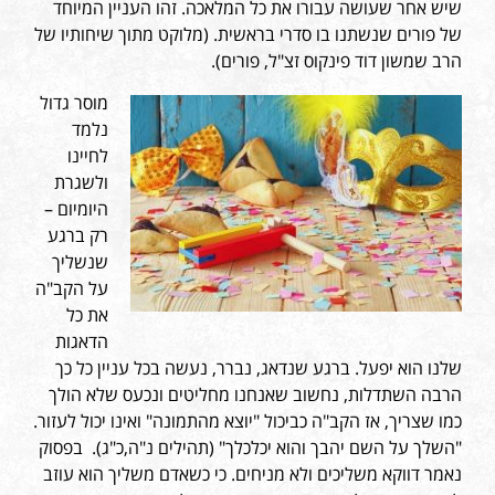
שיש אחר שעושה עבורו את כל המלאכה. זהו העניין המיוחד
של פורים שנשתנו בו סדרי בראשית. (מלוקט מתוך שיחותיו של
הרב שמשון דוד פינקוס זצ"ל, פורים).
מוסר גדול
נלמד
לחיינו
ולשגרת
היומיום –
רק ברגע
שנשליך
על הקב"ה
את כל
הדאגות
שלנו הוא יפעל. ברגע שנדאג, נברר, נעשה בכל עניין כל כך
הרבה השתדלות, נחשוב שאנחנו מחליטים ונכעס שלא הולך
כמו שצריך, אז הקב"ה כביכול "יוצא מהתמונה" ואינו יכול לעזור.
"השלך על השם יהבך והוא יכלכלך" (תהילים נ"ה,כ"ג). בפסוק
נאמר דווקא משליכים ולא מניחים. כי כשאדם משליך הוא עוזב