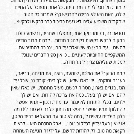
בזמן האחרון.. לא יוצאות לו הבקשות בתפילות, אלא רק תודות.
לימוד גדול נוכל ללמוד מזה ביחד, כל אחת תסתכל על החיים
שלה, האם היא לא צריכה להרגיש כך? שמרוב כל הטוב
שהקב"ה משפיע עלינו לא נעים כביכול כבר לבקש ולבקש?..
נסו את זה, תקומו בוקר אחד, תתפללו שחרית, ובשמע קולנו
במקום לבקש בקשות רק להגיד תודות… לבכות מרוב הודיה
להשם… על מה?! מי ששואלת על מה.. צריכה להחזיר את
המשקפיים החיוביות לעיניים… כי אין ספור דברים שנוכל
למנות שעליהם צריך לומר תודה…
קמת הבוקר? את הולכת, שומעת, רואה, את מריחה, בריאה,
רעננה וחזקה?.. יש כאלו שלא. יש לך בית? קורת גג, אוכל על
הגז, בגדים בארון, מטריה לגשם, מעיל מחמם?.. יש כאלו שאין
להם. אם יש לך בעל.. כמה את צריכה להודות, ואם יש לך
ילדים.. בכלל התודות לא יגמרו עד מחר. ונכון – תמיד אפשר
להתלונן! תמיד אפשר לחפש מה בתוך כל זה לא טוב לי! כמה
בלגן הילדים עושים לי, כמה לא טוב עם הבעל או בבית הקטן,
או שאין בעל עדיין בכלל וכו' וכו'…. אבל החכמה היא – לראות
רק את מה טוב, רק להודות להשם, על ידי זה מגיעה השמחה