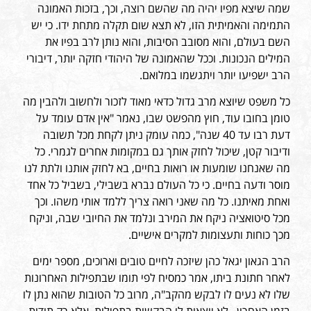
שמה שיצא מפיו יהיה מה שהשם רוצה, וכך, בזכות האמונה
התמימה והאמיתית הזו, לא תצא שום תקלה מתחת ידו. כי יש
השם בעולם, והוא מסובב הסיבות, והוא נותן לרב בפיו את
המילים הנכונות. וככל שהאמונה של היהודי חזקה יותר, דיבורי
הרב ישפיעו יותר ויתגשמו במלואם.
כל משפט שיוצא מרב גדול כדאי מאוד לזכור ולחשוב ולהבין מה
טומן בחובו עוד, חוץ מהפשט שבו, נאמר "אין אדם עומד על
דעת רבו עד 40 שנה", כמה עומק ניתן לקחת מכל תשובה
ודיבור קטן, שיכול לחזק אותך גם במקומות אחרים לגמרי. כל
מה שאנחנו שומעות או רואות בחיים, בא לחזק אותנו ולתת לנו
מוסר ודעה בחיים. כי כל העולם נברא בשבילי, בשביל כל אחד
ואחת מאיתנו. כל מה שאני רואה צריך ללמד אותי משהו. וכך
מכל סיטואציה ניקח את המירב ונלמד את החיובי שבה, וניקח
מכך כוחות ותעצומות למקרים אישיים.
הרב הגאון יגאל כהן שיזכה לחיים טובים וארוכים, מספר ימים
לאחר חתונת ביתו, אמר כמסיח לפי תומו שבתפילות האחרונות
שלו לא נעים לו לבקש מהקב"ה, מרוב כל הטובות שהוא נתן לו