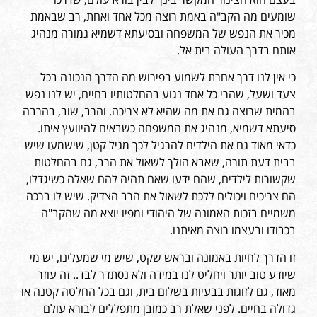
שומעים מה הקב"ה באמת רוצה מכל אחד ואחת, רב שבאמת
מכיר את הנפש של המשפחה ובסיעתא דשמיא גמורה מנהיג
אותם בדרך העולה בית אל.
כי אין לנו דרך אחרת לשמוע בפירוש מה הדרך הנכונה בכל
צעד ושעל, שהרי כל אחד נגוע בהחלטותיו בחיים, יש לנו נפש
בהמית שרוצה גם את מה שהיא לא צריכה. והרב, שוב, בהרבה
סיעתא דשמיא, מנהיג את המשפחה כשבאים להיוועץ איתו.
כדאי מאוד גם את הילדים להרגיל לכך מגיל קטן, שישמעו שיש
בבית דעת תורה, שאבא הולך לשאול את הרב, גם בהחלטות
שקשורות לילדים, שהם ידעו שאם תהיה להם שאלה כשיגדלו,
הם צריכים ויכולים ללכת לשאול את הרב הצדיק. שיש לו ברכה
משמיים בזכות האמונה של היהודי ומפיו יוצא מה שהקב"ה
בכבודו ובעצמו רוצה מאיתנו.
זו הדרך לחיות באמונה ובראש שקט, שיש מי שמעלינו, יש מי
שיודע טוב יותר ויחליט לנו במידה ולא נסתדר לבד.. זה עוזר
מאוד, גם לזוגות בבעיות בשלום בית, וגם בכל החלטה קטנה או
גדולה בחיים. לפני שאלת רב כמובן מתפללים לבורא עולם