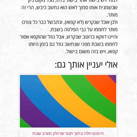
לנוזל ויש בישול אחר בישול בלח, מכל מקום כיון
שכשמניח אותו סמוך לאש הוא נחשב כיבש, הרי זה
מותר.
ולכן אוכל שנקרש (לא קפוא), ונתבשל כבר כל צורכו
מותר לחממו על גבי הפלטה בשבת.
והיינו דווקא ברוטב שנקרש, אבל נוזל שהוקפא אסור
לחממו בשבת מפני שנחשב נוזל גם בזמן היותו
קפוא, ויש בזה משום בישול.
אולי יעניין אותך גם:
חימום חלה בתוך תנור שדולק מערב שבת