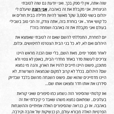
שזה אתה, אין לי ספק בכך. ואני יודעת גם שזה לטובתי
הניצחית. אני מקבלת את זה באהבה,
אני רוצה
שיעלם לי
יהלום בשווי 3,000 שקל מאשר להיות חלילה בבית חולים או
כל קושי אחר.. אני בוחרת בזה, אתה צודק, זה הכי טוב בשבילי
בעולם ואני מקבלת את זה באהבה ושמחה בזה"!
יום למחרת, התפללתי להשם שאם זה לטובתי שאמצא את
היהלום ואם לא, לא. כל בני הבית הצטרפו לחיפושים. וכלום.
לאחר מספר ימים, מאת השם, בלי שום הכנה מראש היינו
צריכים לעשות סדר באחד מחדרי הבית, באופן לא צפוי ולא
מתוכנן, פשוט היינו חייבים להזיז את הארון, והנה מי נמצא
שם? היהלום. בכלל לא קרוב למקום שנמצאה השרשרת. לא
היינו מדמיינים שהוא שם. פשוט השגחה מהשם בלבד שבדיוק
סידרנו את אותו חדר ומצאנו אותו שם…
ואז קלטתי שהסיפור הזה נשמע כמו סיפורים שאני קוראת
בעלונים.. שפתאום נמצא משהו שאבד כי קיבלתי את זה
באהבה. אז כן, כנראה שהסיפורים האלה אמיתיים וההשגחות
הפרטיות האלה מבורא עולם, הן כנשיקות של אהבה וקירבה.