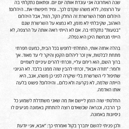
שנה האחרונה אני עונדת אותה יום יום. ופתאום נתקלתי בה
על הרצפה, ללא משהו שקדם לכך.. ומיד חיפשתי את.. היהלום!
היהלום חסר! השרשרת זה החלק הקל, הזול, אבל היהלום
האהוב, שקיבלתי לא מזמן, לא נמצא על השרשרת שגם
"בטעות" נתקלתי בה. אם לא הייתי רואה אותה על הרצפה, לא
הייתי מנחשת היכן היא נפלה.
בהלה אחזה אותי, התחלתי לחפש בכל הבית, כמעט חפרתי
מתחת לבלטות, אין זכר ליהלום הקטן והיקר לי עד מאוד. אך
ברוך השם, הוא ריחם עליי, וזכרתי להרים עיניים לשמיים
ולומר: "תודה אבא!", זכרתי להבין שזה ממנו בלבד. לא הגיוני
שתיפול לי השרשרת בלי שיקרה לפני כן משהו, אגב, היא
הייתה שלמה, לא נקרעה ולא כלום.. והיהלום? פשוט בלעה
אותו האדמה.
החלטתי שזה הזמן ליישם את מה שאני משתדלת לשמוע כל
כך הרבה, וכנראה שכשאדם רוצה להתחזק באמונה מגיעים לו
ניסיונות באמונה.
ולכן פניתי להשם יתברך בקול ואמרתי כך: "אבא, אני יודעת