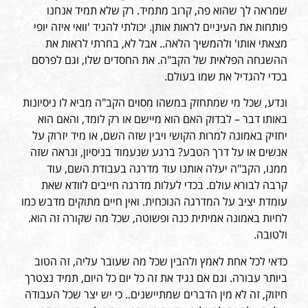
שמראה לך שהוא פה, קרוב מתמיד. רק שלא תמיד אנחנו
פותחות את העיניים לראות אותן. יכולתי להגיד 'וואי איזה יופי
מצאתי אותו' ולהמשיך הלאה.. אבל לא, בחרתי לראות את
ההשגחה הפלאית של הקב"ה. את החסדים שלו, וגם לפרסם
בכדי להגדיל את שמו בעולם.
ונדע, שכל מי שמתחזק במשהו מסוים הקב"ה מביא לו ניסיונות
באותו דבר – לבדוק האם הוא מיישם או רק לומד, והאם הוא
יחזיק באמונה למרות הקושי ויבין שזה השם, או מיד יזרוק על
אנשים או על דרך הטבע? ברגע שנעמוד בניסיון, ונראה שזה
ממנו, הקב"ה יעלה אותנו עוד מדרגה בעבודת השם, עוד
קרבה לבורא עולם. בכדי לעלות מדרגה חייבים לוודא שאת
עומדת יציב על המדרגה הנוכחית. ואין חיים מתוקים מדבש כמו
לחיות באמונה אמיתית כנה ופשוטה, שכל מה שקורה זה הוא.
ולטובה.
כדאי לכל אחת לאמץ ולהבין שכל מה שעובר עליה, זה הטוב
ביותר עבורה. וגם אם נגיד את זה כל יום כל היום, תמיד נצטרך
חיזוק, זה לא מין הדברים שמתיישנים.. כי יש יצר שכל העבודה