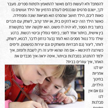
להסתכל ולא לעשות כלום מאשר להתאמץ ולפתוח ספרים. מעבר
לכך, ישנם סרטים שנכנסים לעולם הדמיון של הילד ועושים בו
כאוות ליבם, הילד חושב שהסרט הוא מציאות שונה ומפחידה.
כאשר הילד הזה יבוא להקים בית, או יותר קרוב, לשחק עם חברים
בחצר בית הספר, לא יהיה לו פשוט. הוא יתקשה יותר בתקשורת
בין אישית, בויתור אחד לשני, ביחסי גומלין וביטוי רגשות. ברגע
שילד גדל נטול מסכים הוא לומד (בעל כרחו) לדבר, לבטא, לשחק,
לוותר, ליצור (גם חברויות ומשחקים וגם יצירות כפשוטו). ולימים
כשירצה להינשא – אם מה שהוא יודע זה רק לשבת ולזפזפ, איך
ילמד להתנהג בסבלנות ובויתור, איפה יראה איך מכבדים את
האחר, איך עוזרים בבית?
יש לנו
אחריות
בחינוך
הילדים,
גם אם אין
לנו
סבלנות