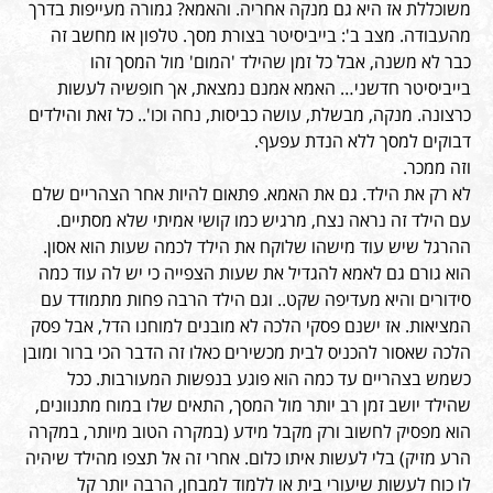
משוכללת אז היא גם מנקה אחריה. והאמא? גמורה מעייפות בדרך
מהעבודה. מצב ב': בייביסיטר בצורת מסך. טלפון או מחשב זה
כבר לא משנה, אבל כל זמן שהילד 'המום' מול המסך זהו
בייביסיטר חדשני… האמא אמנם נמצאת, אך חופשיה לעשות
כרצונה. מנקה, מבשלת, עושה כביסות, נחה וכו'.. כל זאת והילדים
דבוקים למסך ללא הנדת עפעף.
וזה ממכר.
לא רק את הילד. גם את האמא. פתאום להיות אחר הצהריים שלם
עם הילד זה נראה נצח, מרגיש כמו קושי אמיתי שלא מסתיים.
ההרגל שיש עוד מישהו שלוקח את הילד לכמה שעות הוא אסון.
הוא גורם גם לאמא להגדיל את שעות הצפייה כי יש לה עוד כמה
סידורים והיא מעדיפה שקט.. וגם הילד הרבה פחות מתמודד עם
המציאות. אז ישנם פסקי הלכה לא מובנים למוחנו הדל, אבל פסק
הלכה שאסור להכניס לבית מכשירים כאלו זה הדבר הכי ברור ומובן
כשמש בצהריים עד כמה הוא פוגע בנפשות המעורבות. ככל
שהילד יושב זמן רב יותר מול המסך, התאים שלו במוח מתנוונים,
הוא מפסיק לחשוב ורק מקבל מידע (במקרה הטוב מיותר, במקרה
הרע מזיק) בלי לעשות איתו כלום. אחרי זה אל תצפו מהילד שיהיה
לו כוח לעשות שיעורי בית או ללמוד למבחן, הרבה יותר קל