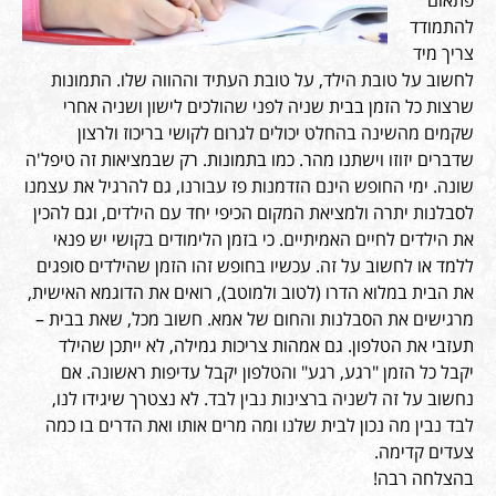
פתאום
להתמודד
צריך מיד
לחשוב על טובת הילד, על טובת העתיד וההווה שלו. התמונות
שרצות כל הזמן בבית שניה לפני שהולכים לישון ושניה אחרי
שקמים מהשינה בהחלט יכולים לגרום לקושי בריכוז ולרצון
שדברים יזוזו וישתנו מהר. כמו בתמונות. רק שבמציאות זה טיפל'ה
שונה. ימי החופש הינם הזדמנות פז עבורנו, גם להרגיל את עצמנו
לסבלנות יתרה ולמציאת המקום הכיפי יחד עם הילדים, וגם להכין
את הילדים לחיים האמיתיים. כי בזמן הלימודים בקושי יש פנאי
ללמד או לחשוב על זה. עכשיו בחופש זהו הזמן שהילדים סופגים
את הבית במלוא הדרו (לטוב ולמוטב), רואים את הדוגמא האישית,
מרגישים את הסבלנות והחום של אמא. חשוב מכל, שאת בבית –
תעזבי את הטלפון. גם אמהות צריכות גמילה, לא ייתכן שהילד
יקבל כל הזמן "רגע, רגע" והטלפון יקבל עדיפות ראשונה. אם
נחשוב על זה לשניה ברצינות נבין לבד. לא נצטרך שיגידו לנו,
לבד נבין מה נכון לבית שלנו ומה מרים אותו ואת הדרים בו כמה
צעדים קדימה.
בהצלחה רבה!