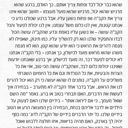
שהוא כבר יכול לבד ופחות צריך אותם.. כך האדם, ברגע שהוא
מרגיש שהוא יכול, מרגיש שהוא פועל מעצמו – חושב שהוא אינו
צריך את הקב"ה ואז פחות נשען עליו. אבל ברגע שכולנו נדע כי
אנחנו קטנות, ואין לנו כלום משל עצמנו. אין לנו יכולת לפעול והכל
הקב"ה עושה – אז נשען עליו באמת ונדע שהקב"ה עושה הכול
לבדו והתפקיד שלנו הוא רק להשליך עליו. כמו תינוק, שאפילו לא
מנסה להרים את הראש כי הוא יודע שהוא קטן. הוא לא מנסה
משהו שהוא מראש מועד לכישלון, כך אנחנו – בלי הקב"ה אנחנו
לא יכולים לפעול דבר, זה מועד לכישלון. אך ברגע שאנחנו יודעות
שאיננו יכולות כלום לבד, ושהקב"ה עושה הכי טוב, אזי את כל
הצרות והבעיות, את כל הטרדות וגם את כל היומיום השגרתי
משליכים על הקב"ה, נותנים לו שהוא יעשה כי רק הוא יכול להרים
לנו את הראש.. אבל בדבר אחד הקב"ה לא מתערב – בבחירה איך
לעשות את הדברים, האם תבחרי בטוב או ברע. נאמר "מה השם
שואל מעמך.. כי אם ליראה אותו" – בידיים שלנו האם לצעוק על
הילדים או לדבר אליהם בנחת, הבחירה בין המעשה הרע או הטוב
בידיים שלנו. כל יתר הדברים בידיים של הקב"ה לדוג' כמה כסף
יהיה לך בארנק, האם תהיה בריאות, איזו חולצה ללבוש ואוכל