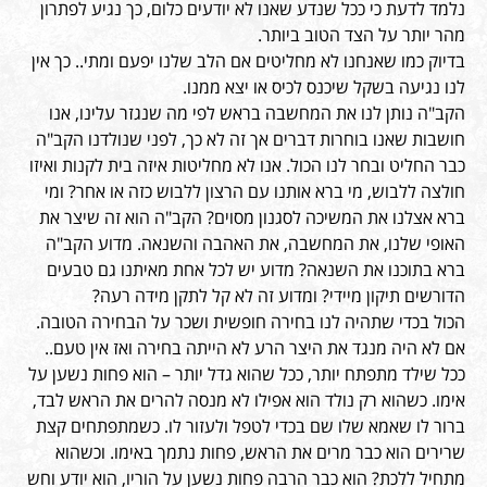
נלמד לדעת כי ככל שנדע שאנו לא יודעים כלום, כך נגיע לפתרון
מהר יותר על הצד הטוב ביותר.
בדיוק כמו שאנחנו לא מחליטים אם הלב שלנו יפעם ומתי.. כך אין
לנו נגיעה בשקל שיכנס לכיס או יצא ממנו.
הקב"ה נותן לנו את המחשבה בראש לפי מה שנגזר עלינו, אנו
חושבות שאנו בוחרות דברים אך זה לא כך, לפני שנולדנו הקב"ה
כבר החליט ובחר לנו הכול. אנו לא מחליטות איזה בית לקנות ואיזו
חולצה ללבוש, מי ברא אותנו עם הרצון ללבוש כזה או אחר? ומי
ברא אצלנו את המשיכה לסגנון מסוים? הקב"ה הוא זה שיצר את
האופי שלנו, את המחשבה, את האהבה והשנאה. מדוע הקב"ה
ברא בתוכנו את השנאה? מדוע יש לכל אחת מאיתנו גם טבעים
הדורשים תיקון מיידי? ומדוע זה לא קל לתקן מידה רעה?
הכול בכדי שתהיה לנו בחירה חופשית ושכר על הבחירה הטובה.
אם לא היה מנגד את היצר הרע לא הייתה בחירה ואז אין טעם..
ככל שילד מתפתח יותר, ככל שהוא גדל יותר – הוא פחות נשען על
אימו. כשהוא רק נולד הוא אפילו לא מנסה להרים את הראש לבד,
ברור לו שאמא שלו שם בכדי לטפל ולעזור לו. כשמתפתחים קצת
שרירים הוא כבר מרים את הראש, פחות נתמך באימו. וכשהוא
מתחיל ללכת? הוא כבר הרבה פחות נשען על הוריו, הוא יודע וחש