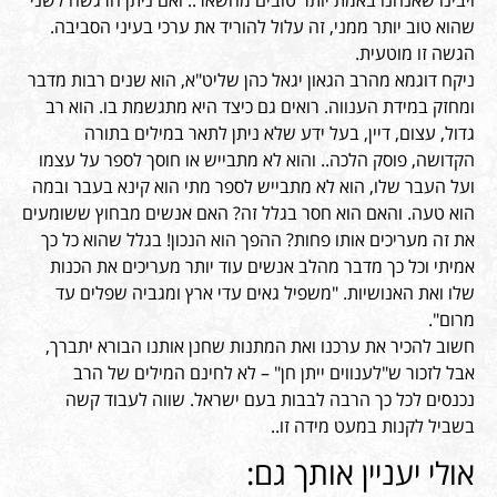
ויבינו שאנחנו באמת יותר טובים מהשאר.. ואם ניתן הרגשה לשני
שהוא טוב יותר ממני, זה עלול להוריד את ערכי בעיני הסביבה.
הגשה זו מוטעית.
ניקח דוגמא מהרב הגאון יגאל כהן שליט"א, הוא שנים רבות מדבר
ומחזק במידת הענווה. רואים גם כיצד היא מתגשמת בו. הוא רב
גדול, עצום, דיין, בעל ידע שלא ניתן לתאר במילים בתורה
הקדושה, פוסק הלכה.. והוא לא מתבייש או חוסך לספר על עצמו
ועל העבר שלו, הוא לא מתבייש לספר מתי הוא קינא בעבר ובמה
הוא טעה. והאם הוא חסר בגלל זה? האם אנשים מבחוץ ששומעים
את זה מעריכים אותו פחות? ההפך הוא הנכון! בגלל שהוא כל כך
אמיתי וכל כך מדבר מהלב אנשים עוד יותר מעריכים את הכנות
שלו ואת האנושיות. "משפיל גאים עדי ארץ ומגביה שפלים עד
מרום".
חשוב להכיר את ערכנו ואת המתנות שחנן אותנו הבורא יתברך,
אבל לזכור ש"לענווים ייתן חן" – לא לחינם המילים של הרב
נכנסים לכל כך הרבה לבבות בעם ישראל. שווה לעבוד קשה
בשביל לקנות במעט מידה זו..
אולי יעניין אותך גם: