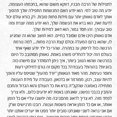
לתפילות של הרבה מבניו, דווקא משום שהוא ,בחכמתו העצומה,
יודע מה טוב למי. הוא יודע האם התגשמות התפילה שלך תהפוך
אותך לאדם גאוותן יותר עם מידות פחות טובות. רק בורא עולם יכול
לדעת זאת, הוא ברא את הנשמה שלך, הוא יודע ממה יוצרת ומה
טוב עבורך. זהו חסד גמור, הוא דואג למידות שלך.
אדם גאוותן הינו אדם שסובל בחיים. הוא חושב שהוא זה שמגיע
לו, שהוא ברום המעלה וכולם קצת הרבה פחות… למה גורמת
הרגשה כזו? לריסוק עז במהרה. שהרי כל ילד יודע שאף אחד
בעולם הזה יכול להחליט משהו באמת. גאוותן מסתובב כל היום
בהרגשה שהוא הטוב ביותר, איך ניתן להסתדר עם מישהו כזה
בזוגיות? בהורות? בעבודה? בכל מקום זה גורם לחילוקי דעות
וחוסר נעימות. מהר מאוד הגאוותן "יורד מהעץ" שטיפס עליו והופך
להיות עצב, רגזן, ממורמר או בדכאון. העבודה על מידת הענווה
מתחילה באמונה שהקב"ה ברא את כל העולם והוא הגדול והחכם
והמבין בנבכי נפשנו, שאנחנו באמת לא יודעים כלום.. ולא צריך
לפחד מזה. לא צריך לדאוג מהסביבה מה יחשבו עליי אם כל הזמן
אוותר, או אם כל הזמן אראה פשטות וענווה. רובנו מרגישים שרק
אם אני נראה לשני שאנחנו טובים יותר ממנו אז יעריכו אותנו יותר