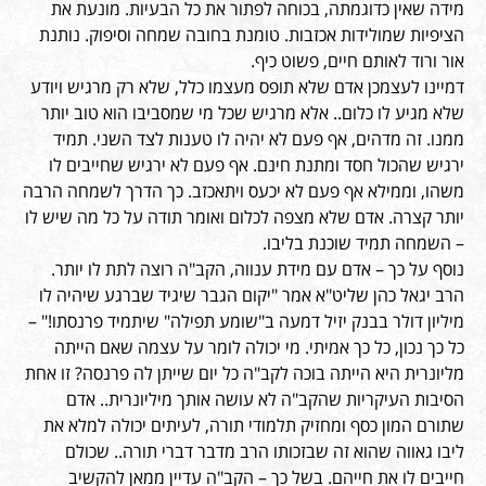
מידה שאין כדוגמתה, בכוחה לפתור את כל הבעיות. מונעת את
הציפיות שמולידות אכזבות. טומנת בחובה שמחה וסיפוק. נותנת
אור ורוד לאותם חיים, פשוט כיף.
דמיינו לעצמכן אדם שלא תופס מעצמו כלל, שלא רק מרגיש ויודע
שלא מגיע לו כלום.. אלא מרגיש שכל מי שמסביבו הוא טוב יותר
ממנו. זה מדהים, אף פעם לא יהיה לו טענות לצד השני. תמיד
ירגיש שהכול חסד ומתנת חינם. אף פעם לא ירגיש שחייבים לו
משהו, וממילא אף פעם לא יכעס ויתאכזב. כך הדרך לשמחה הרבה
יותר קצרה. אדם שלא מצפה לכלום ואומר תודה על כל מה שיש לו
– השמחה תמיד שוכנת בליבו.
נוסף על כך – אדם עם מידת ענווה, הקב"ה רוצה לתת לו יותר.
הרב יגאל כהן שליט"א אמר "יקום הגבר שיגיד שברגע שיהיה לו
מיליון דולר בבנק יזיל דמעה ב"שומע תפילה" שיתמיד פרנסתו!" –
כל כך נכון, כל כך אמיתי. מי יכולה לומר על עצמה שאם הייתה
מליונרית היא הייתה בוכה לקב"ה כל יום שייתן לה פרנסה? זו אחת
הסיבות העיקריות שהקב"ה לא עושה אותך מיליונרית.. אדם
שתורם המון כסף ומחזיק תלמודי תורה, לעיתים יכולה למלא את
ליבו גאווה שהוא זה שבזכותו הרב מדבר דברי תורה.. שכולם
חייבים לו את חייהם. בשל כך – הקב"ה עדיין ממאן להקשיב